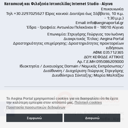
Κατασκευή και Φιλοξενία Ιστοσελίδας Internet Studio - Αίγινα
Επικοινωνία
Τηλ: +30 2297025627 (Ώρες κοινού: Δευτέρα έως Σάββατο, 10 π.μ.
- 1:30 μ.μ.)
Email:
info@aeginaportal.gr
Έδρα - Γραφεία: Αντωνίου Πελεκάνου 8 - 18010 Αίγινα
Επωνυμία: Στριγάρης Γεώργιος του Ιωάννη
Διακριτικός Τίτλος: Aegina Portal
Δραστηριότητες επιχείρησης: Δραστηριότητες πρακτορείων
ειδήσεων.
ΑΦΜ: 035712365
ΔΟΥ: ΚΕΦΟΔΕ ΑΤΤΙΚΗΣ
Αρ. Γ.Ε.ΜΗ 095086209000
Ιδιοκτησία / Δικαιούχος Domain / Νομικός Εκπρόσωπος/
Διεύθυνση / Διαχείριση: Γεώργιος Στριγάρης
Διευθύντρια Σύνταξης: Μαρία Μαλτέζου
Το Aegina Portal χρησιμοποιεί cookies για να διασφαλίσει ότι θα έχετε
την καλύτερη εμπειρία στον ιστότοπό μας.
Πολιτική cookies
accessible
Προστασία προσωπικών δεδομένων
Κατασκευή και Φιλοξενία Ιστοσελίδας
Internet Studio - Αίγινα
Συμφωνώ
Διαφωνώ