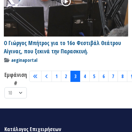
Ο Γιώργος Μπήτρος για το 16ο Φεστιβάλ Θεάτρου
Αίγινας, που ξεκινά την Παρασκευή.
aeginaportal
Εμφάνιση
1
2
3
4
5
6
7
8
#
Κατάλογος Επιχειρήσεων