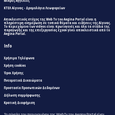
Μικρές Αγγελίες
ΚΤΕΛ Αίγινας - Δρομολόγια Λεωφορείων
Αποκλειστικός στόχος της Web Tv του Aegina Portal είναι η
πληρέστερη ενημέρωση σε τοπικά θέματα και ειδήσεις της Αίγινας.
Το περιεχόμενο των videos είναι πρωτογενές και όλα τα στάδια της
παραγωγής και της επεξεργασίας έχουν γίνει αποκλειστικά από το
Aegina Portal.
Info
Χρήσιμα Τηλέφωνα
Χρήση cookies
Όροι Χρήσης
Πνευματικά Δικαιώματα
Προστασία Προσωπικών Δεδομένων
Δήλωση συμμόρφωσης
Κρατική Διαφήμιση
Το σύνολο του περιεχομένου της WebTv του Aegina Portal είναι