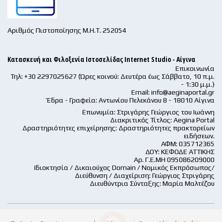
Αριθμός Πιστοποίησης Μ.Η.Τ. 252054
Κατασκευή και Φιλοξενία Ιστοσελίδας Internet Studio - Αίγινα
Επικοινωνία
Τηλ: +30 2297025627 (Ώρες κοινού: Δευτέρα έως Σάββατο, 10 π.μ.
- 1:30 μ.μ.)
Email:
info@aeginaportal.gr
Έδρα - Γραφεία: Αντωνίου Πελεκάνου 8 - 18010 Αίγινα
Επωνυμία: Στριγάρης Γεώργιος του Ιωάννη
Διακριτικός Τίτλος: Aegina Portal
Δραστηριότητες επιχείρησης: Δραστηριότητες πρακτορείων
ειδήσεων.
ΑΦΜ: 035712365
ΔΟΥ: ΚΕΦΟΔΕ ΑΤΤΙΚΗΣ
Αρ. Γ.Ε.ΜΗ 095086209000
Ιδιοκτησία / Δικαιούχος Domain / Νομικός Εκπρόσωπος/
Διεύθυνση / Διαχείριση: Γεώργιος Στριγάρης
Διευθύντρια Σύνταξης: Μαρία Μαλτέζου