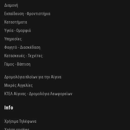
Διαμονή
Εκπαίδευση - Φροντιστήρια
Καταστήματα
Υγεία - Ομορφιά
Υπηρεσίες
Φαγητό - Διασκέδαση
Κατασκευές - Τεχνίτες
Γάμος - Βάπτιση
Δρομολόγια πλοίων για την Αίγινα
Μικρές Αγγελίες
ΚΤΕΛ Αίγινας - Δρομολόγια Λεωφορείων
Info
Χρήσιμα Τηλέφωνα
Χρήση cookies