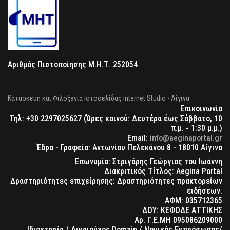
Αριθμός Πιστοποίησης Μ.Η.Τ. 252054
Κατασκευή και Φιλοξενία Ιστοσελίδας Internet Studio - Αίγινα
Επικοινωνία
Τηλ: +30 2297025627 (Ώρες κοινού: Δευτέρα έως Σάββατο, 10
π.μ. - 1:30 μ.μ.)
Email:
info@aeginaportal.gr
Έδρα - Γραφεία: Αντωνίου Πελεκάνου 8 - 18010 Αίγινα
Επωνυμία: Στριγάρης Γεώργιος του Ιωάννη
Διακριτικός Τίτλος: Aegina Portal
Δραστηριότητες επιχείρησης: Δραστηριότητες πρακτορείων
ειδήσεων.
ΑΦΜ: 035712365
ΔΟΥ: ΚΕΦΟΔΕ ΑΤΤΙΚΗΣ
Αρ. Γ.Ε.ΜΗ 095086209000
Ιδιοκτησία / Δικαιούχος Domain / Νομικός Εκπρόσωπος/