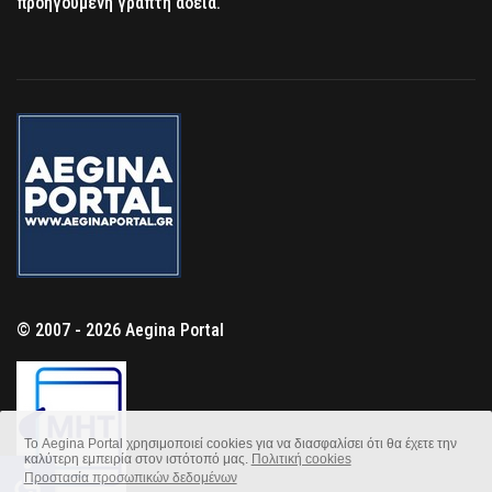
προηγούμενη γραπτή άδεια.
© 2007 - 2026 Aegina Portal
Το Aegina Portal χρησιμοποιεί cookies για να διασφαλίσει ότι θα έχετε την
καλύτερη εμπειρία στον ιστότοπό μας.
Πολιτική cookies
accessible
Προστασία προσωπικών δεδομένων