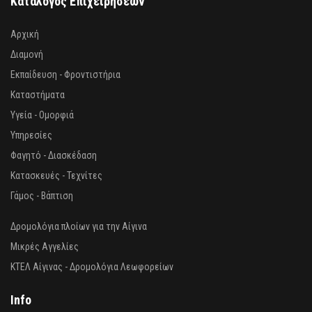
Κατάλογος Επιχειρήσεων
Αρχική
Διαμονή
Εκπαίδευση - Φροντιστήρια
Καταστήματα
Υγεία - Ομορφιά
Υπηρεσίες
Φαγητό - Διασκέδαση
Κατασκευές - Τεχνίτες
Γάμος - Βάπτιση
Δρομολόγια πλοίων για την Αίγινα
Μικρές Αγγελίες
ΚΤΕΛ Αίγινας - Δρομολόγια Λεωφορείων
Info