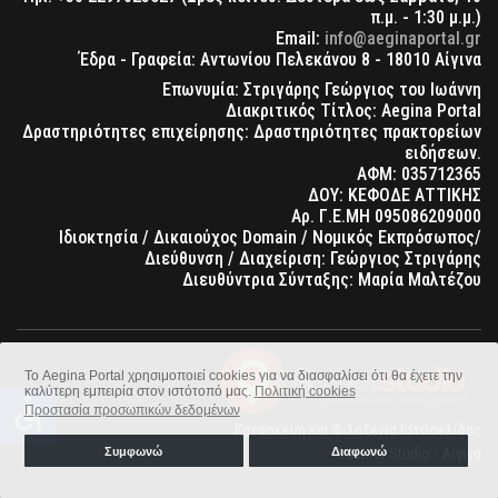
π.μ. - 1:30 μ.μ.)
Email:
info@aeginaportal.gr
Έδρα - Γραφεία: Αντωνίου Πελεκάνου 8 - 18010 Αίγινα
Επωνυμία: Στριγάρης Γεώργιος του Ιωάννη
Διακριτικός Τίτλος: Aegina Portal
Δραστηριότητες επιχείρησης: Δραστηριότητες πρακτορείων
ειδήσεων.
ΑΦΜ: 035712365
ΔΟΥ: ΚΕΦΟΔΕ ΑΤΤΙΚΗΣ
Αρ. Γ.Ε.ΜΗ 095086209000
Ιδιοκτησία / Δικαιούχος Domain / Νομικός Εκπρόσωπος/
Διεύθυνση / Διαχείριση: Γεώργιος Στριγάρης
Διευθύντρια Σύνταξης: Μαρία Μαλτέζου
Το Aegina Portal χρησιμοποιεί cookies για να διασφαλίσει ότι θα έχετε την
καλύτερη εμπειρία στον ιστότοπό μας.
Πολιτική cookies
accessible
Προστασία προσωπικών δεδομένων
Κατασκευή και Φιλοξενία Ιστοσελίδας
Internet Studio - Αίγινα
Συμφωνώ
Διαφωνώ