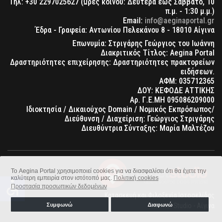
Τηλ: +30 2297025627 (Ώρες κοινού: Δευτέρα έως Σάββατο, 10
π.μ. - 1:30 μ.μ.)
Email:
info@aeginaportal.gr
Έδρα - Γραφεία: Αντωνίου Πελεκάνου 8 - 18010 Αίγινα
Επωνυμία: Στριγάρης Γεώργιος του Ιωάννη
Διακριτικός Τίτλος: Aegina Portal
Δραστηριότητες επιχείρησης: Δραστηριότητες πρακτορείων
ειδήσεων.
ΑΦΜ: 035712365
ΔΟΥ: ΚΕΦΟΔΕ ΑΤΤΙΚΗΣ
Αρ. Γ.Ε.ΜΗ 095086209000
Ιδιοκτησία / Δικαιούχος Domain / Νομικός Εκπρόσωπος/
Διεύθυνση / Διαχείριση: Γεώργιος Στριγάρης
Διευθύντρια Σύνταξης: Μαρία Μαλτέζου
Το Aegina Portal χρησιμοποιεί cookies για να διασφαλίσει ότι θα έχετε την
καλύτερη εμπειρία στον ιστότοπό μας.
Πολιτική cookies
accessible
Προστασία προσωπικών δεδομένων
Κατασκευή και Φιλοξενία Ιστοσελίδας
Συμφωνώ
Διαφωνώ
Internet Studio - Αίγινα