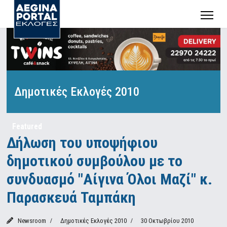
Δημοτικές Εκλογές 2010
Featured
Δήλωση του υποψήφιου
δημοτικού συμβούλου με το
συνδυασμό "Αίγινα Όλοι Μαζί" κ.
Παρασκευά Ταμπάκη
Newsroom
Δημοτικές Εκλογές 2010
30 Οκτωβρίου 2010