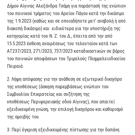
Δήμου Αίγινας Αλεξάνδρα Τσάμη για παράστασή της ενώπιον
του ποινικού τμήματος του Αρείου Πάγου κατά την δικάσιμο
της 1.9.2023 (καθώς και σε οποιαδήποτε μετ’ αναβολή ή από
διακοπή δικάσιμο) και ειδικότερα για την υποστήριξη της
κατηγορίας κατά του Ν. Ζ. του Δ., έπειτα από την από
15.5.2023 έκθεση αναιρέσεως του τελευταίου κατά των
ΑΤ237/2023, 271/2023, 737/2023 καταδικαστικών σε βάρος
του ποινικών αποφάσεων του Τριμελούς Πλημμελειοδικείου
Πειραιά.
2. Λήψη απόφασης για την ανάθεση σε εξωτερικό δικηγόρο
της υποθέσεως (άσκηση παρεμβάσεως ενώπιον του
Συμβουλίου Επικρατείας και συζήτηση της
υποθέσεως Περιφερειακής οδού Αίγινας), που απαιτεί
εξειδικευμένη γνώση, την επιλογή δικηγόρου και καθορισμό
της αμοιβής του.
3. Περί έγκριση εξειδικευμένης πίστωσης για την δαπάνη