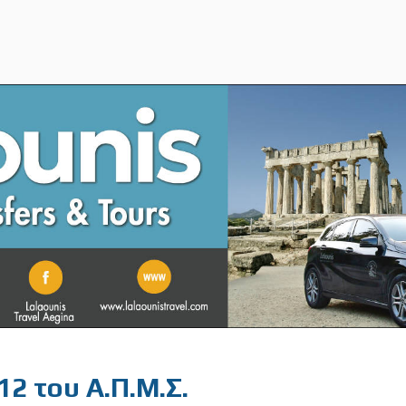
2 του Α.Π.Μ.Σ.