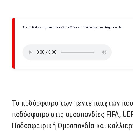
Από το Podcasting Feed του ένθετου Offside στο ραδιόφωνο του Aegina Portal
Το ποδόσφαιρο των πέντε παιχτών που
ποδόσφαιρο στις ομοσπονδίες FIFA, UE
Ποδοσφαιρική Ομοσπονδία και καλλιεργ