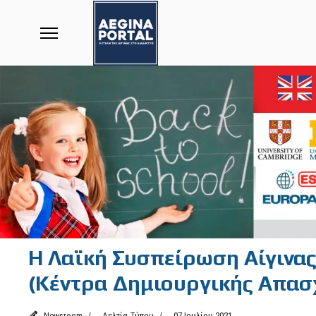
Η Λαϊκή Συσπείρωση Αίγινας
(Κέντρα Δημιουργικής Απασ
Newsroom
Δελτία Τύπου
07 Ιουλίου 2021