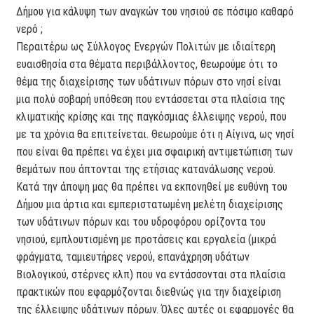
Δήμου για κάλυψη των αναγκών του νησιού σε πόσιμο καθαρό
νερό ;
Περαιτέρω ως Σύλλογος Ενεργών Πολιτών με ιδιαίτερη
ευαισθησία στα θέματα περιβάλλοντος, θεωρούμε ότι το
θέμα της διαχείρισης των υδάτινων πόρων στο νησί είναι
μια πολύ σοβαρή υπόθεση που εντάσσεται στα πλαίσια της
κλιματικής κρίσης και της παγκόσμιας έλλειψης νερού, που
με τα χρόνια θα επιτείνεται. Θεωρούμε ότι η Αίγινα, ως νησί
που είναι θα πρέπει να έχει μια σφαιρική αντιμετώπιση των
θεμάτων που άπτονται της ετήσιας κατανάλωσης νερού.
Κατά την άποψη μας θα πρέπει να εκπονηθεί με ευθύνη του
Δήμου μια άρτια και εμπεριστατωμένη μελέτη διαχείρισης
των υδάτινων πόρων και του υδροφόρου ορίζοντα του
νησιού, εμπλουτισμένη με προτάσεις και εργαλεία (μικρά
φράγματα, ταμιευτήρες νερού, επανάχρηση υδάτων
Βιολογικού, στέρνες κλπ) που να εντάσσονται στα πλαίσια
πρακτικών που εφαρμόζονται διεθνώς για την διαχείριση
της έλλειψης υδάτινων πόρων. Όλες αυτές οι εφαρμογές θα