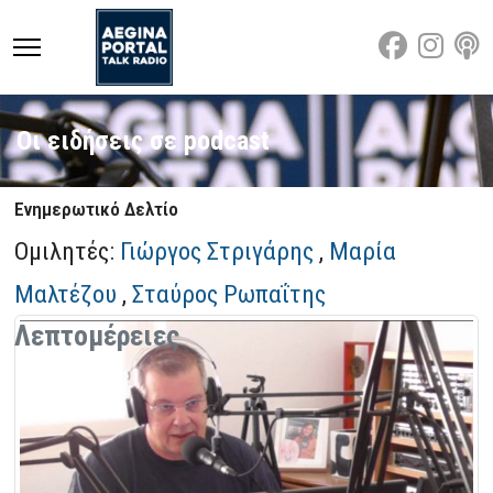
Οι ειδήσεις σε podcast
Ενημερωτικό Δελτίο
Ομιλητές:
Γιώργος Στριγάρης
,
Μαρία
Μαλτέζου
,
Σταύρος Ρωπαΐτης
Λεπτομέρειες