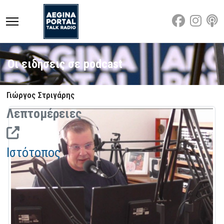
Οι ειδήσεις σε podcast
Γιώργος Στριγάρης
Λεπτομέρειες
Ιστότοπος