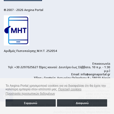
© 2007 - 2026 Aegina Portal
Αριθμός Πιστοποίησης Μ.Η.Τ. 252054
Επικοινωνία
Τηλ: +30 2297025627 (Ώρες κοινού: Δευτέρα έως Σάββατο, 10 π.μ. - 1:30
μ.μ.)
Email:
info@aeginaportal.gr
Έδρα - Γραφεία: Αντωνίου Πελεκάνου 8 - 18010 Αίγινα
Επωνυμία: Στριγάρης Γεώργιος του Ιωάννη
Το Aegina Portal χρησιμοποιεί cookies για να διασφαλίσει ότι θα έχετε την
Διακριτικός Τίτλος: Aegina Portal
καλύτερη εμπειρία στον ιστότοπό μας.
Πολιτική cookies
Δραστηριότητες επιχείρησης: Δραστηριότητες πρακτορείων ειδήσεων.
accessible
Προστασία προσωπικών δεδομένων
ΑΦΜ: 035712365
ΔΟΥ: ΚΕΦΟΔΕ ΑΤΤΙΚΗΣ
Αρ. Γ.Ε.ΜΗ 095086209000
Συμφωνώ
Διαφωνώ
Ιδιοκτησία / Δικαιούχος Domain / Νομικός Εκπρόσωπος/ Διεύθυνση /
Διαχείριση: Γεώργιος Στριγάρης
Διευθύντρια Σύνταξης: Μαρία Μαλτέζου