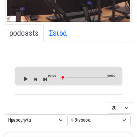
podcasts
Σειρά
Audio
Player
00:00
00:00
Εμφάνιση
- Επιλέξτε Ταξινόμηση -
- Επιλέξτε Κατεύθυνση -