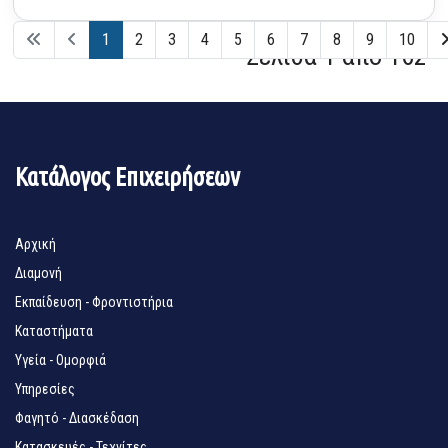
1
2
3
4
5
6
7
8
9
10
Σελίδα 1 από 162
Κατάλογος Επιχειρήσεων
Αρχική
Διαμονή
Εκπαίδευση - Φροντιστήρια
Καταστήματα
Υγεία - Ομορφιά
Υπηρεσίες
Φαγητό - Διασκέδαση
Κατασκευές - Τεχνίτες